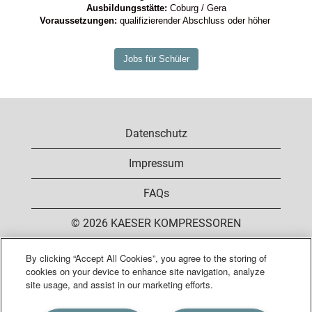
Ausbildungsstätte:
Coburg / Gera
Voraussetzungen:
qualifizierender Abschluss oder höher
Jobs für Schüler
Datenschutz
Impressum
FAQs
© 2026 KAESER KOMPRESSOREN
By clicking “Accept All Cookies”, you agree to the storing of
cookies on your device to enhance site navigation, analyze
W
W
W
W
site usage, and assist in our marketing efforts.
i
i
i
i
r
r
r
r