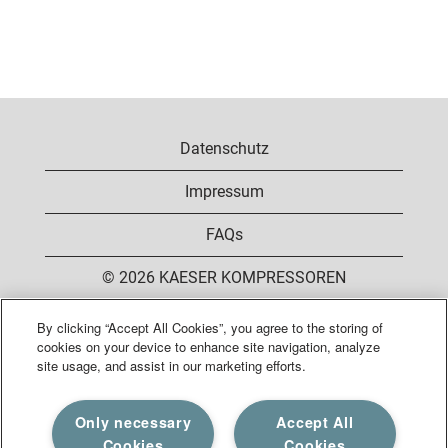
Datenschutz
Impressum
FAQs
© 2026 KAESER KOMPRESSOREN
By clicking “Accept All Cookies”, you agree to the storing of
cookies on your device to enhance site navigation, analyze
W
W
W
W
site usage, and assist in our marketing efforts.
i
i
i
i
r
r
r
r
d
d
d
d
W
Only necessary
Accept All
a
a
a
a
i
u
u
u
u
Cookies
Cookies
r