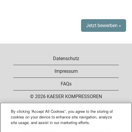
Jetzt bewerben »
Datenschutz
Impressum
FAQs
© 2026 KAESER KOMPRESSOREN
By clicking “Accept All Cookies”, you agree to the storing of
cookies on your device to enhance site navigation, analyze
W
W
W
W
site usage, and assist in our marketing efforts.
i
i
i
i
r
r
r
r