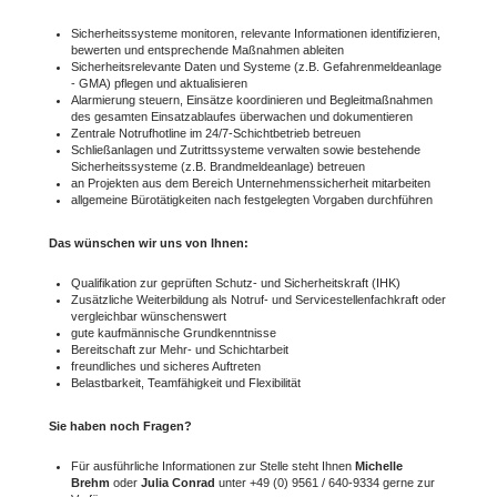
Sicherheitssysteme monitoren, relevante Informationen identifizieren,
bewerten und entsprechende Maßnahmen ableiten
Sicherheitsrelevante Daten und Systeme (z.B. Gefahrenmeldeanlage
- GMA) pflegen und aktualisieren
Alarmierung steuern, Einsätze koordinieren und Begleitmaßnahmen
des gesamten Einsatzablaufes überwachen und dokumentieren
Zentrale Notrufhotline im 24/7-Schichtbetrieb betreuen
Schließanlagen und Zutrittssysteme verwalten sowie bestehende
Sicher
heitssysteme (z.B. Brandmeldeanlage) betreuen
an Projekten aus dem Bereich Unternehmenssicherheit mitarbeiten
allgemeine Bürotätigkeiten nach festgelegten Vorgaben durchführen
Das wünschen wir uns von Ihnen:
Qualifikation zur geprüften Schutz- und Sicherheitskraft (IHK)
Zusätzliche Weiterbildung als Notruf- und Servicestellenfachkraft oder
vergleichbar wünschenswert
gute kaufmännische Grundkenntnisse
Bereitschaft zur Mehr- und Schichtarbeit
freundliches und sicheres Auftreten
Belastbarkeit, Teamfähigkeit und Flexibilität
Sie haben noch Fragen?
Für ausführliche Informationen zur Stelle steht Ihnen
Michelle
Brehm
oder
Julia Conrad
unter +49 (0) 9561 / 640-9334 gerne zur