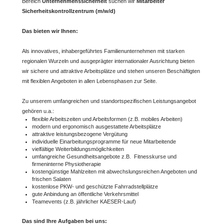
Bereich
Unternehmenssicherheit
suchen wir
Mitarbeiter
Sicherheitskontrollzentrum (m/w/d)
Das bieten wir Ihnen:
Als innovatives, inhabergeführtes Familienunternehmen mit starken
regionalen Wurzeln und ausgeprägter internationaler Ausrichtung bieten
wir sichere und attraktive Arbeitsplätze und stehen unseren Beschäftigten
mit flexiblen Angeboten in allen Lebensphasen zur Seite.
Zu unserem umfangreichen und standortspezifischen Leistungsangebot
gehören u.a.:
flexible Arbeitszeiten und Arbeitsformen (z.B. mobiles Arbeiten)
modern und ergonomisch ausgestattete Arbeitsplätze
attraktive leistungsbezogene Vergütung
individuelle Einarbeitungsprogramme für neue Mitarbeitende
vielfältige Weiterbildungsmöglichkeiten
umfangreiche Gesundheitsangebote z.B. Fitnesskurse und
firmeninterne Physiotherapie
kostengünstige Mahlzeiten mit abwechslungsreichen Angeboten und
frischen Salaten
kostenlose PKW- und geschützte Fahrradstellplätze
gute Anbindung an öffentliche Verkehrsmittel
Teamevents (z.B. jährlicher KAESER-Lauf)
Das sind Ihre Aufgaben bei uns: