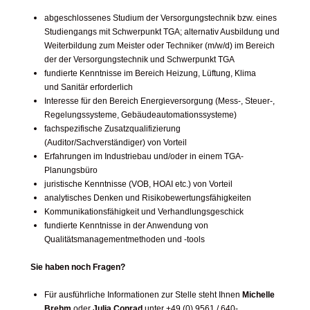
abgeschlossenes Studium der Versorgungstechnik bzw. eines
Studiengangs mit Schwerpunkt TGA; alternativ Ausbildung und
Weiterbildung zum Meister oder Techniker (m/w/d) im Bereich
der der Versorgungstechnik und Schwerpunkt TGA
fundierte Kenntnisse im Bereich Heizung, Lüftung, Klima
und Sanitär erforderlich
Interesse für den Bereich Energieversorgung (Mess-, Steuer-,
Regelungssysteme, Gebäudeautomationssysteme)
fachspezifische Zusatzqualifizierung
(Auditor/Sachverständiger) von Vorteil
Erfahrungen im Industriebau und/oder in einem TGA-
Planungsbüro
juristische Kenntnisse (VOB, HOAI etc.) von Vorteil
analytisches Denken und Risikobewertungsfähigkeiten
Kommunikationsfähigkeit und Verhandlungsgeschick
fundierte Kenntnisse in der Anwendung von
Qualitätsmanagementmethoden und -tools
Sie haben noch Fragen?
Für ausführliche Informationen zur Stelle steht Ihnen
Michelle
Brehm
oder
Julia Conrad
unter +49 (0) 9561 / 640-