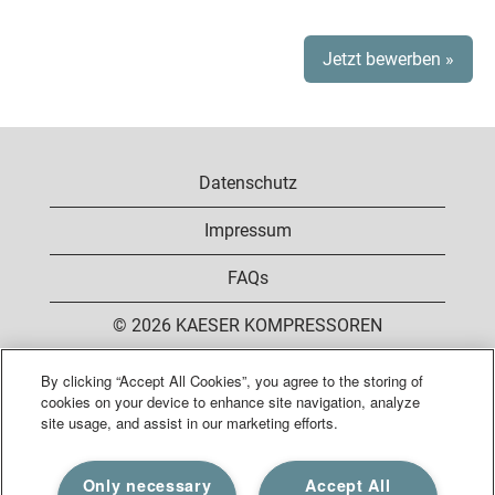
Jetzt bewerben »
Datenschutz
Impressum
FAQs
© 2026 KAESER KOMPRESSOREN
By clicking “Accept All Cookies”, you agree to the storing of
cookies on your device to enhance site navigation, analyze
W
W
W
W
site usage, and assist in our marketing efforts.
i
i
i
i
r
r
r
r
d
d
d
d
W
Only necessary
Accept All
a
a
a
a
i